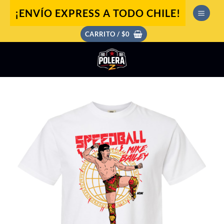
Saltar
¡ENVÍO EXPRESS A TODO CHILE!
al
contenido
CARRITO /
$
0