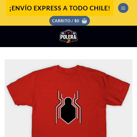
Saltar
¡ENVÍO EXPRESS A TODO CHILE!
al
contenido
CARRITO /
$
0