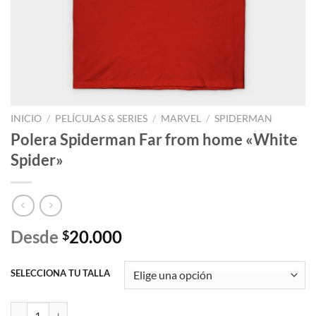
INICIO
/
PELÍCULAS & SERIES
/
MARVEL
/
SPIDERMAN
Polera Spiderman Far from home «White
Spider»
Desde
20.000
$
SELECCIONA TU TALLA
Polera Spiderman Far from home "White Spider" cantidad