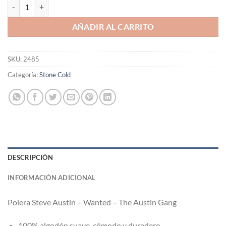
Polera Steve Austin - Wanted - The Austin Gang cantidad
AÑADIR AL CARRITO
SKU:
2485
Categoría:
Stone Cold
DESCRIPCIÓN
INFORMACIÓN ADICIONAL
Polera Steve Austin – Wanted – The Austin Gang
100% algodón suave, cómodo y duradero