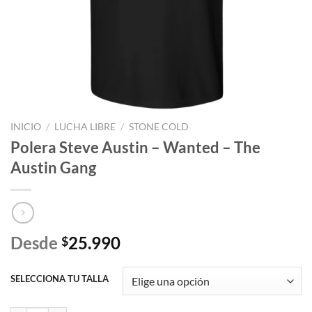
INICIO
/
LUCHA LIBRE
/
STONE COLD
Polera Steve Austin – Wanted – The
Austin Gang
Desde
25.990
$
SELECCIONA TU TALLA