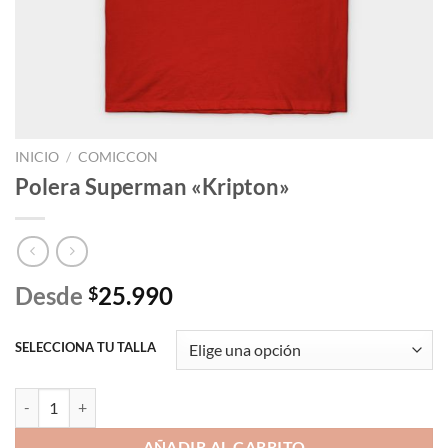
INICIO
/
COMICCON
Polera Superman «Kripton»
Desde
25.990
$
SELECCIONA TU TALLA
Polera Superman "Kripton" cantidad
AÑADIR AL CARRITO