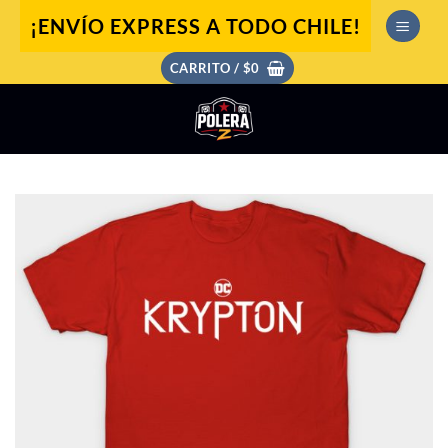
Saltar
¡ENVÍO EXPRESS A TODO CHILE!
al
contenido
CARRITO /
$
0