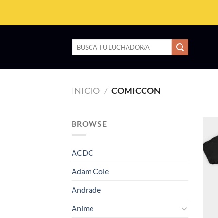
Saltar
al
contenido
Buscar
por:
INICIO
/
COMICCON
BROWSE
ACDC
Adam Cole
Andrade
Anime