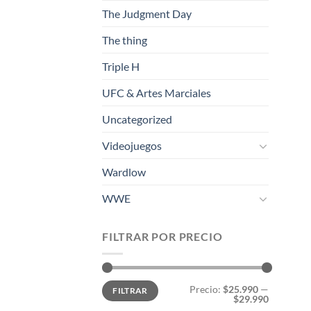
The Judgment Day
The thing
Triple H
UFC & Artes Marciales
Uncategorized
Videojuegos
Wardlow
WWE
FILTRAR POR PRECIO
Precio
Precio
Precio:
$25.990
—
FILTRAR
mínimo
máximo
$29.990