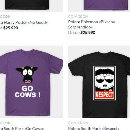
ICCON
COMICCON
Polera Pokemon «Pikachu
ra Harry Potter «No Good»
Sorprendido»
e
$
25.990
Desde
$
25.990
ICCON
COMICCON
ra South Park «Go Caws»
Polera South Park «Respect»