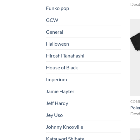
Desd
Funko pop
GCW
General
Halloween
Hiroshi Tanahashi
House of Black
Imperium
Jamie Hayter
COM
Jeff Hardy
Poler
Desd
Jey Uso
Johnny Knoxville
Katsuyori Shibata