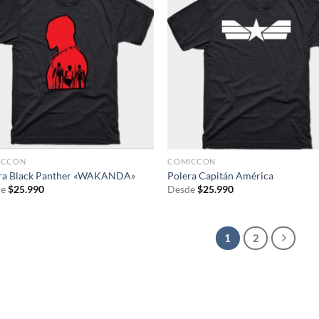
ICCON
COMICCON
ra Black Panther «WAKANDA»
Polera Capitán América
e
$
25.990
Desde
$
25.990
1
2