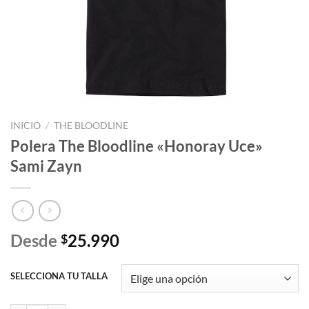
INICIO
/
THE BLOODLINE
Polera The Bloodline «Honoray Uce»
Sami Zayn
Desde
25.990
$
SELECCIONA TU TALLA