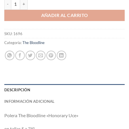
Polera The Bloodline "Honoray Uce" Sami Zayn cantidad
AÑADIR AL CARRITO
SKU:
1696
Categoría:
The Bloodline
DESCRIPCIÓN
INFORMACIÓN ADICIONAL
Polera The Bloodline «Honorary Uce»
en tallas S a 2XL