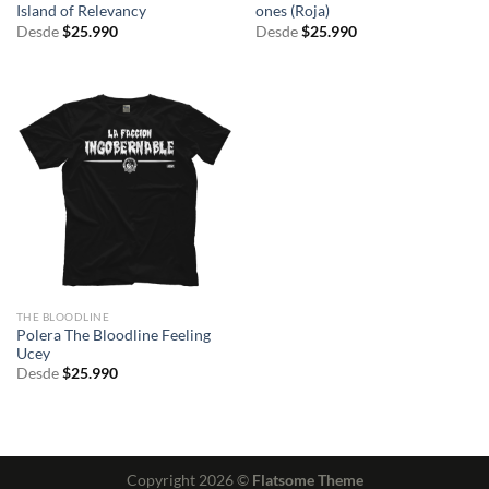
Island of Relevancy
ones (Roja)
Desde
$
25.990
Desde
$
25.990
THE BLOODLINE
Polera The Bloodline Feeling
Ucey
Desde
$
25.990
Copyright 2026 ©
Flatsome Theme