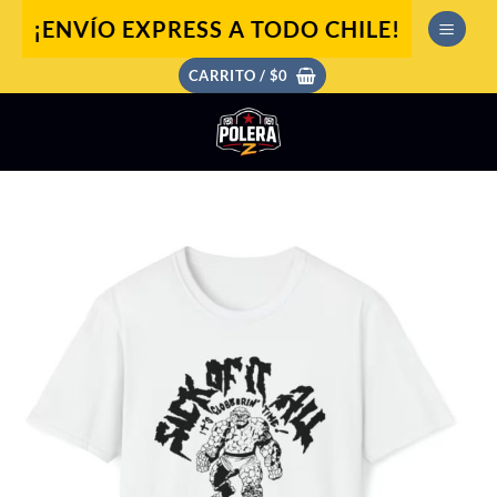
Saltar
¡ENVÍO EXPRESS A TODO CHILE!
al
contenido
CARRITO /
$
0