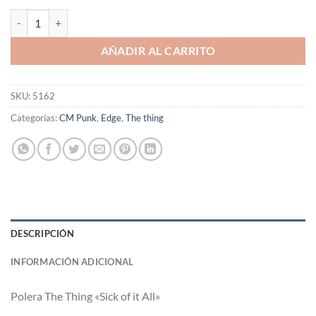
Polera The Thing "Sick of it All" cantidad
AÑADIR AL CARRITO
SKU:
5162
Categorías:
CM Punk
,
Edge
,
The thing
DESCRIPCIÓN
INFORMACIÓN ADICIONAL
Polera The Thing «Sick of it All»