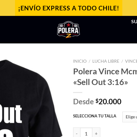
¡ENVÍO EXPRESS A TODO CHILE!
SU
INICIO
/
LUCHA LIBRE
/
VINC
Polera Vince Mc
«Sell Out 3:16»
Desde
20.000
$
SELECCIONA TU TALLA
Polera Vince Mcmahon "Sell Out 