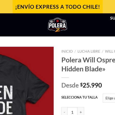
¡ENVÍO EXPRESS A TODO CHILE!
SU
INICIO
/
LUCHA LIBRE
/
WILL
Polera Will Ospr
Hidden Blade»
Desde
25.990
$
SELECCIONA TU TALLA
Polera Will Ospreay "The Hidden 