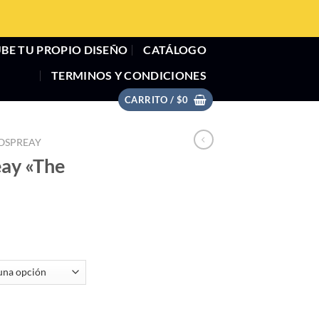
BE TU PROPIO DISEÑO
CATÁLOGO
TERMINOS Y CONDICIONES
CARRITO /
$
0
 OSPREAY
eay «The
Blade" cantidad