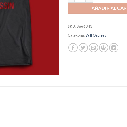
AÑADIR AL CAR
SKU:
8666343
Categoría:
Will Ospreay