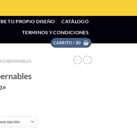
BE TU PROPIO DISEÑO
CATÁLOGO
TERMINOS Y CONDICIONES
CARRITO /
$
0
INGOBERNABLES
bernables
o»
on "Destino" cantidad