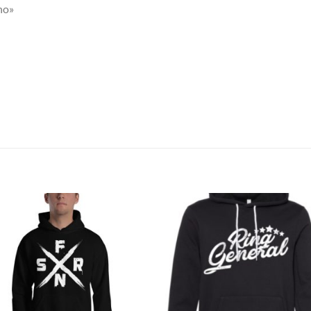
no»
S