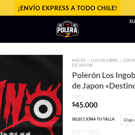
¡ENVÍO EXPRESS A TODO CHILE!
SU
INICIO
/
LUCHA LIBRE
/
LOS 
DE JAPÓN
Polerón Los Ingo
de Japon «Destin
45.000
$
SELECCIONA TU TALLA
Polerón Los Ingobernables de Jap