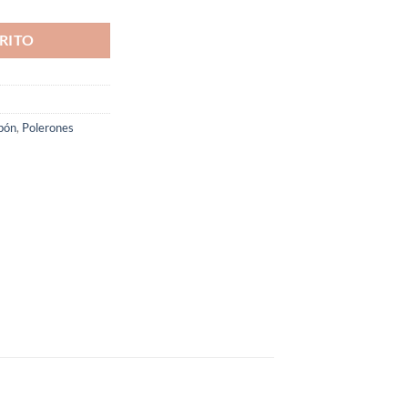
RITO
pón
,
Polerones