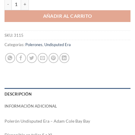
Polerón Undisputed Era - Adam Cole Bay Bay cantidad
AÑADIR AL CARRITO
SKU:
3115
Categorías:
Polerones
,
Undisputed Era
DESCRIPCIÓN
INFORMACIÓN ADICIONAL
Polerón Undisputed Era – Adam Cole Bay Bay
Di
sponible en tallas S a XL