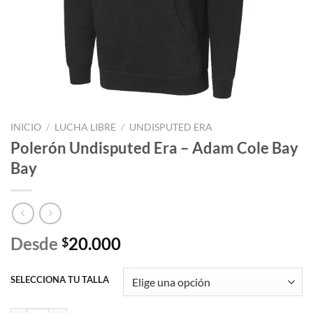
INICIO
/
LUCHA LIBRE
/
UNDISPUTED ERA
Polerón Undisputed Era – Adam Cole Bay
Bay
Desde
20.000
$
SELECCIONA TU TALLA