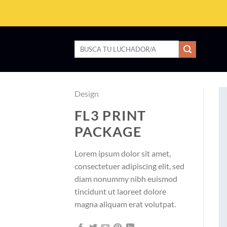
Saltar
al
contenido
Buscar
por:
Design
FL3 PRINT
PACKAGE
Lorem ipsum dolor sit amet,
consectetuer adipiscing elit, sed
diam nonummy nibh euismod
tincidunt ut laoreet dolore
magna aliquam erat volutpat.