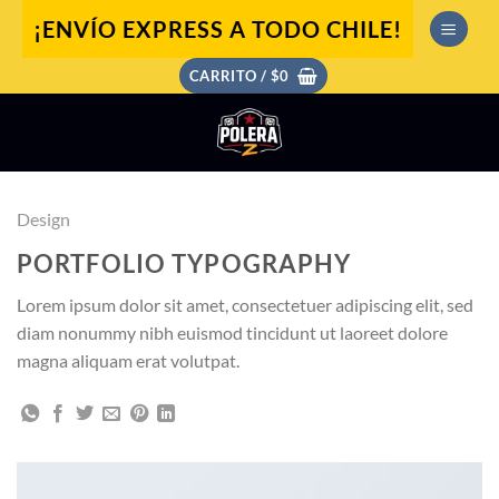
Saltar
¡ENVÍO EXPRESS A TODO CHILE!
al
contenido
CARRITO /
$
0
Design
PORTFOLIO TYPOGRAPHY
Lorem ipsum dolor sit amet, consectetuer adipiscing elit, sed
diam nonummy nibh euismod tincidunt ut laoreet dolore
magna aliquam erat volutpat.