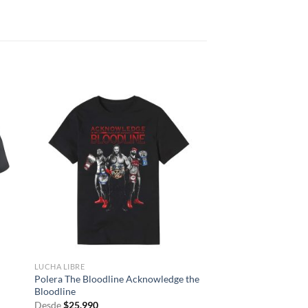
LUCHA LIBRE
Polera The Bloodline Acknowledge the
Bloodline
Desde
$
25.990