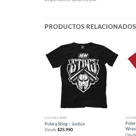
PRODUCTOS RELACIONADO
LUCHA LIBRE
JOHN
Poler
 King Switch
Polera Sting – Justice
Wrest
Desde
$
25.990
Desd