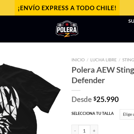
¡ENVÍO EXPRESS A TODO CHILE!
SU
INICIO
/
LUCHA LIBRE
/
STIN
Polera AEW Sting
Defender
Desde
25.990
$
SELECCIONA TU TALLA
Polera AEW Sting - Defender can