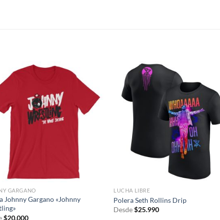
S
NY GARGANO
LUCHA LIBRE
a Johnny Gargano «Johnny
Polera Seth Rollins Drip
ling»
Desde
$
25.990
e
$
20.000