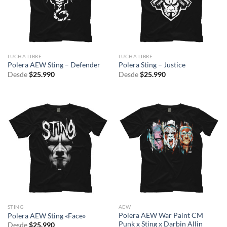
LUCHA LIBRE
LUCHA LIBRE
Polera AEW Sting – Defender
Polera Sting – Justice
Desde
$
25.990
Desde
$
25.990
STING
AEW
Polera AEW War Paint CM
Polera AEW Sting «Face»
Punk x Sting x Darbin Allin
Desde
$
25.990