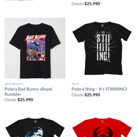
Desde
$
25.990
BAD BUNNY
AEW
Polera Bad Bunny «Royal
Polera Sting – It’s STIIIIIIIING!
Rumble»
Desde
$
25.990
Desde
$
25.990