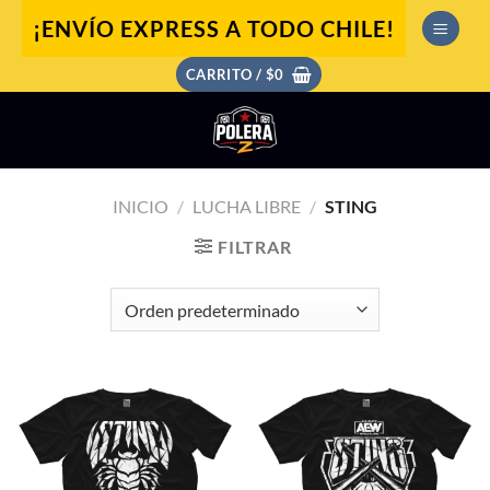
Saltar
¡ENVÍO EXPRESS A TODO CHILE!
al
contenido
CARRITO /
$
0
INICIO
/
LUCHA LIBRE
/
STING
FILTRAR