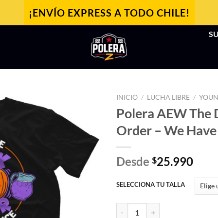
¡ENVÍO EXPRESS A TODO CHILE!
SU
INICIO
/
LUCHA LIBRE
/
YOUN
Polera AEW The 
Order – We Have 
Desde
25.990
$
SELECCIONA TU TALLA
Polera AEW The Dark Order - We 