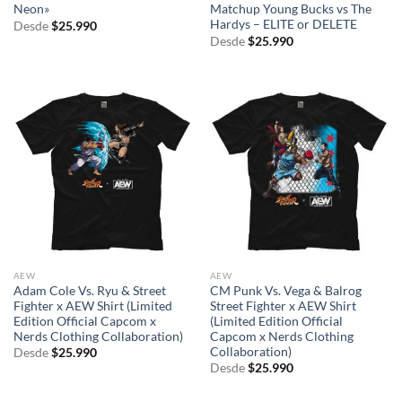
Neon»
Matchup Young Bucks vs The
Hardys – ELITE or DELETE
Desde
$
25.990
Desde
$
25.990
AEW
AEW
Adam Cole Vs. Ryu & Street
CM Punk Vs. Vega & Balrog
Fighter x AEW Shirt (Limited
Street Fighter x AEW Shirt
Edition Official Capcom x
(Limited Edition Official
Nerds Clothing Collaboration)
Capcom x Nerds Clothing
Collaboration)
Desde
$
25.990
Desde
$
25.990