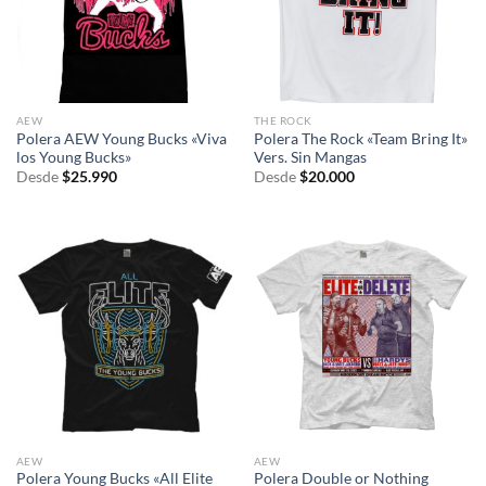
AEW
THE ROCK
Polera AEW Young Bucks «Viva
Polera The Rock «Team Bring It»
los Young Bucks»
Vers. Sin Mangas
Desde
$
25.990
Desde
$
20.000
AEW
AEW
Polera Young Bucks «All Elite
Polera Double or Nothing