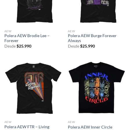
AEW
AEW
Polera AEW Brodie Lee –
Polera AEW Burge Forever
Forever
Always
Desde
$
25.990
Desde
$
25.990
AEW
AEW
Polera AEW FTR – Living
Polera AEW Inner Circle