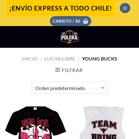
Saltar
¡ENVÍO EXPRESS A TODO CHILE!
al
contenido
CARRITO /
$
0
INICIO
/
LUCHA LIBRE
/
YOUNG BUCKS
FILTRAR