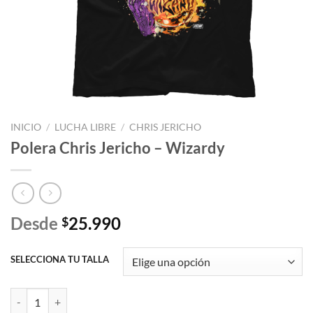
INICIO
/
LUCHA LIBRE
/
CHRIS JERICHO
Polera Chris Jericho – Wizardy
Desde
25.990
$
SELECCIONA TU TALLA
Polera Chris Jericho - Wizardy cantidad