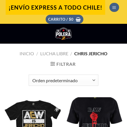
Saltar
¡ENVÍO EXPRESS A TODO CHILE!
al
contenido
CARRITO /
$
0
INICIO
/
LUCHA LIBRE
/
CHRIS JERICHO
FILTRAR