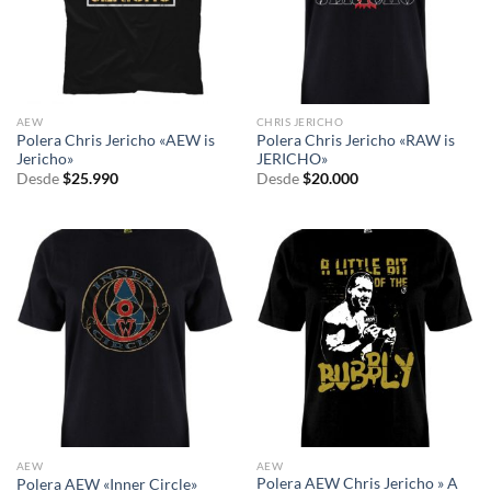
AEW
CHRIS JERICHO
Polera Chris Jericho «AEW is
Polera Chris Jericho «RAW is
Jericho»
JERICHO»
Desde
$
25.990
Desde
$
20.000
AEW
AEW
Polera AEW Chris Jericho » A
Polera AEW «Inner Circle»