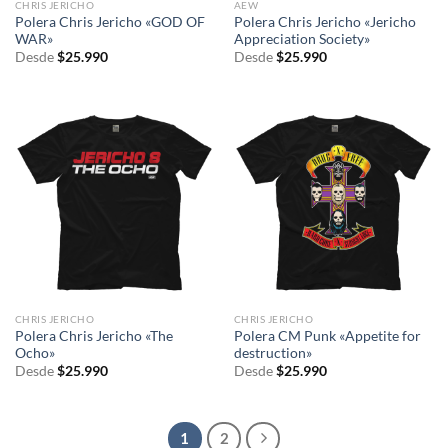
CHRIS JERICHO
AEW
Polera Chris Jericho «GOD OF
Polera Chris Jericho «Jericho
WAR»
Appreciation Society»
Desde
$
25.990
Desde
$
25.990
CHRIS JERICHO
CHRIS JERICHO
Polera Chris Jericho «The
Polera CM Punk «Appetite for
Ocho»
destruction»
Desde
$
25.990
Desde
$
25.990
1
2