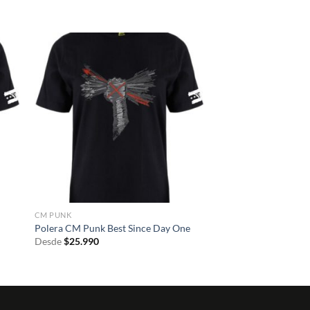
CM PUNK
Polera CM Punk Best Since Day One
Desde
$
25.990