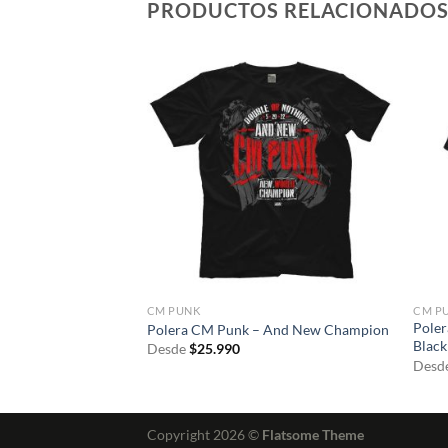
PRODUCTOS RELACIONADO
CM PUNK
CM P
 MJF Dog collar
Poler
Polera CM Punk – And New Champion
Blac
Desde
$
25.990
Desd
Copyright 2026 ©
Flatsome Theme