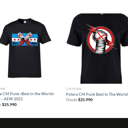
S
UNK
CM PUNK
a CM Punk «Best in the World»
Polera CM Punk Best In The World
k – AEW 2021
Desde
$
25.990
e
$
25.990