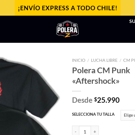
¡ENVÍO EXPRESS A TODO CHILE!
SU
INICIO
/
LUCHA LIBRE
/
CM P
Polera CM Punk
«Aftershock»
Desde
25.990
$
SELECCIONA TU TALLA
Polera CM Punk "Aftershock" can