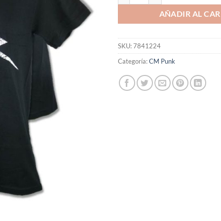
AÑADIR AL CAR
SKU:
7841224
Categoría:
CM Punk