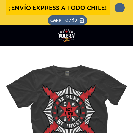
Saltar
¡ENVÍO EXPRESS A TODO CHILE!
al
contenido
CARRITO /
$
0