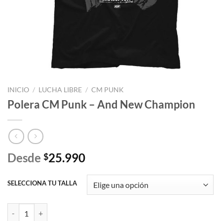
INICIO
/
LUCHA LIBRE
/
CM PUNK
Polera CM Punk – And New Champion
Desde
25.990
$
SELECCIONA TU TALLA
Polera CM Punk - And New Champion cantidad