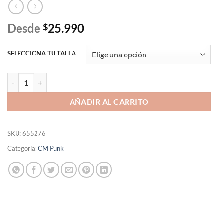
Desde
25.990
$
SELECCIONA TU TALLA
Polera CM Punk "Best in the World" 2021 - Versión Chicago cantidad
AÑADIR AL CARRITO
SKU:
655276
Categoría:
CM Punk