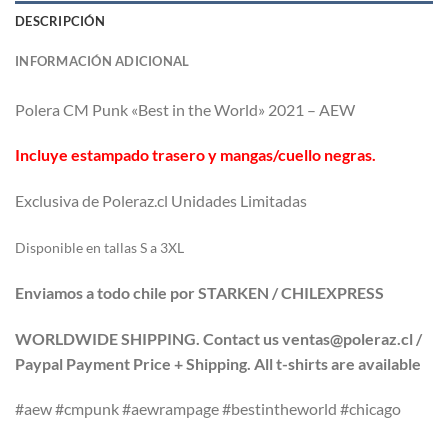
DESCRIPCIÓN
INFORMACIÓN ADICIONAL
Polera CM Punk «Best in the World» 2021 – AEW
Incluye estampado trasero y mangas/cuello negras.
Exclusiva de Poleraz.cl Unidades Limitadas
Di
sponible en tallas S a 3XL
Enviamos a todo chile por STARKEN / CHILEXPRESS
WORLDWIDE SHIPPING. Contact us ventas@poleraz.cl /
Paypal Payment Price + Shipping. All t-shirts are available
#aew #cmpunk #aewrampage #bestintheworld #chicago