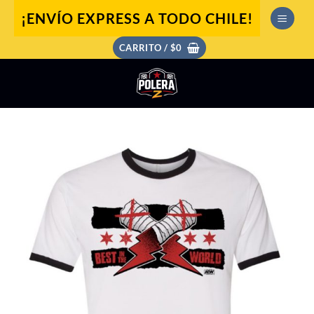
Saltar
¡ENVÍO EXPRESS A TODO CHILE!
al
contenido
CARRITO /
$
0