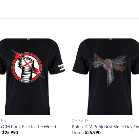
S
UNK
CM PUNK
a CM Punk Best In The World
Polera CM Punk Best Since Day O
e
$
25.990
Desde
$
25.990