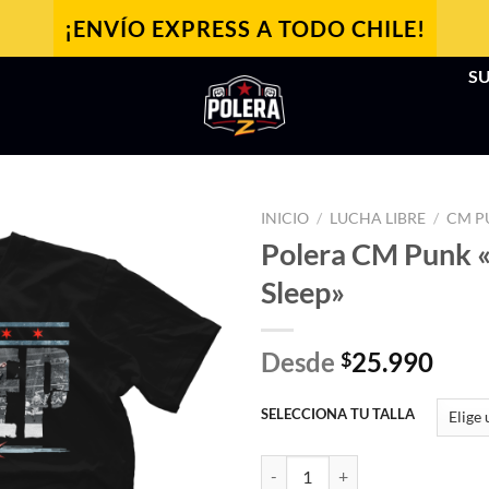
¡ENVÍO EXPRESS A TODO CHILE!
SU
INICIO
/
LUCHA LIBRE
/
CM P
Polera CM Punk 
Sleep»
Desde
25.990
$
SELECCIONA TU TALLA
Polera CM Punk "Go to Sleep" ca