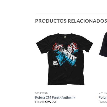
PRODUCTOS RELACIONADO
CM PUNK
CM P
re CM PUNK «GTS»
Polera CM Punk «Anthem»
Poler
Desde
$
25.990
Desd