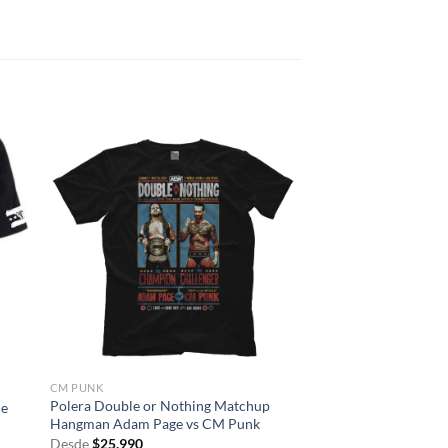
CM PUNK
Polera Double or Nothing Matchup
ne
Hangman Adam Page vs CM Punk
Desde
$
25.990