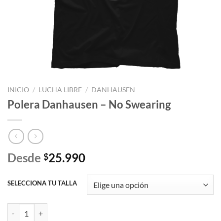
INICIO
/
LUCHA LIBRE
/
DANHAUSEN
Polera Danhausen – No Swearing
Desde
25.990
$
SELECCIONA TU TALLA
Polera Danhausen - No Swearing cantidad