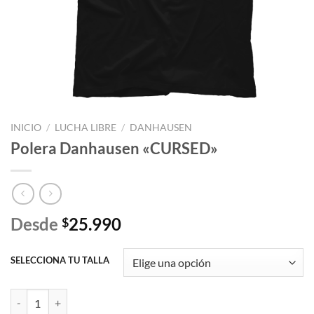
INICIO
/
LUCHA LIBRE
/
DANHAUSEN
Polera Danhausen «CURSED»
Desde
25.990
$
SELECCIONA TU TALLA
Polera Danhausen "CURSED" cantidad