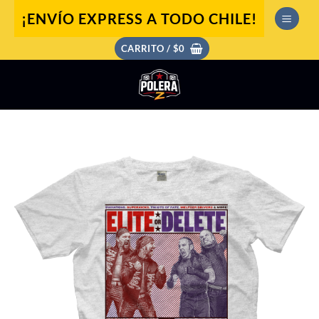
Saltar
¡ENVÍO EXPRESS A TODO CHILE!
al
contenido
CARRITO /
$
0