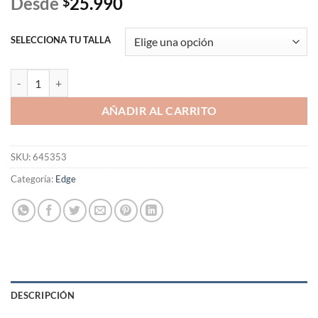
Desde
25.990
$
SELECCIONA TU TALLA
Polera Finn Balor vs Edge Wrestlemania 39 cantidad
AÑADIR AL CARRITO
SKU:
645353
Categoría:
Edge
DESCRIPCIÓN