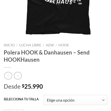
INICIO
/
LUCHA LIBRE
/
AEW
/
HOOK
Polera HOOK & Danhausen – Send
HOOKHausen
Desde
25.990
$
SELECCIONA TU TALLA