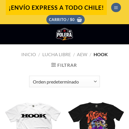
Saltar
¡ENVÍO EXPRESS A TODO CHILE!
al
contenido
CARRITO /
$
0
INICIO
/
LUCHA LIBRE
/
AEW
/
HOOK
FILTRAR