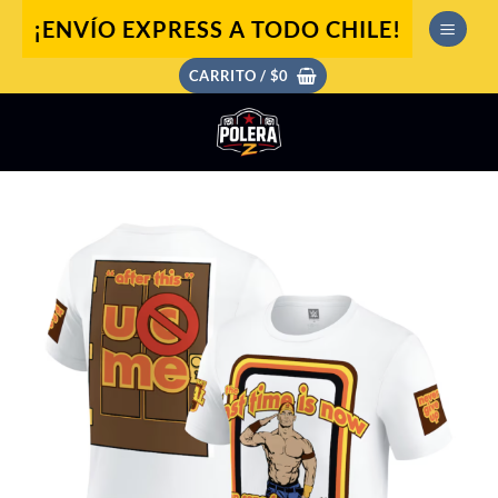
Saltar
¡ENVÍO EXPRESS A TODO CHILE!
al
contenido
CARRITO /
$
0