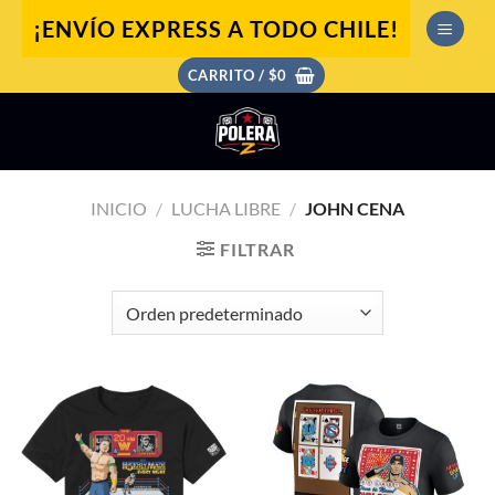
Saltar
¡ENVÍO EXPRESS A TODO CHILE!
al
contenido
CARRITO /
$
0
INICIO
/
LUCHA LIBRE
/
JOHN CENA
FILTRAR