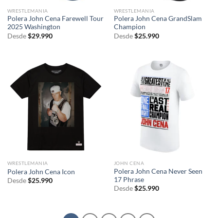
WRESTLEMANIA
WRESTLEMANIA
Polera John Cena Farewell Tour
Polera John Cena GrandSlam
2025 Washington
Champion
Desde
$
29.990
Desde
$
25.990
WRESTLEMANIA
JOHN CENA
Polera John Cena Never Seen
Polera John Cena Icon
17 Phrase
Desde
$
25.990
Desde
$
25.990