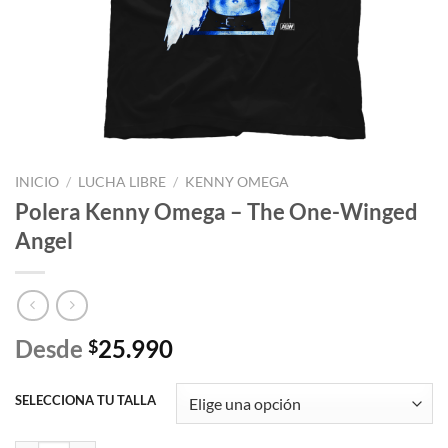
INICIO
/
LUCHA LIBRE
/
KENNY OMEGA
Polera Kenny Omega – The One-Winged
Angel
Desde
25.990
$
SELECCIONA TU TALLA