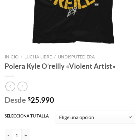
INICIO
/
LUCHA LIBRE
/
UNDISPUTED ERA
Polera Kyle O’reilly «Violent Artist»
Desde
25.990
$
SELECCIONA TU TALLA
Polera Kyle O'reilly "Violent Artist" cantidad