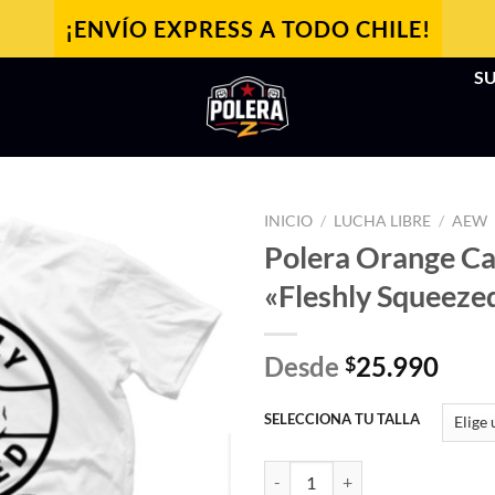
¡ENVÍO EXPRESS A TODO CHILE!
SU
INICIO
/
LUCHA LIBRE
/
AEW
Polera Orange Ca
«Fleshly Squeeze
Desde
25.990
$
SELECCIONA TU TALLA
Polera Orange Cassidy "Fleshly S