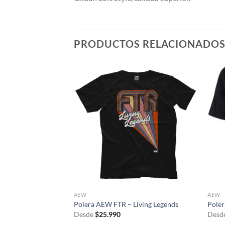
PRODUCTOS RELACIONADO
AEW
AEW
can Flag
Polera AEW FTR – Living Legends
Poler
Desde
$
25.990
Desd