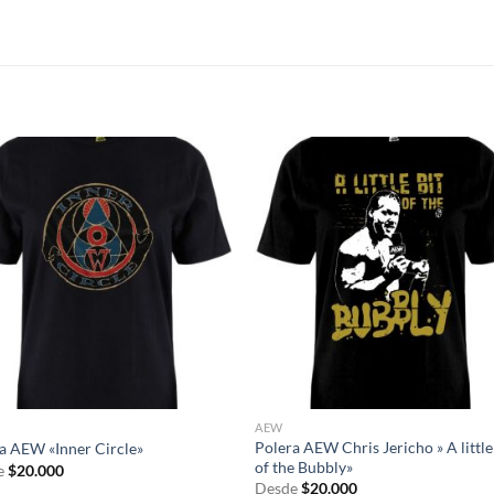
S
AEW
Polera AEW Chris Jericho » A little
a AEW «Inner Circle»
of the Bubbly»
e
$
20.000
Desde
$
20.000