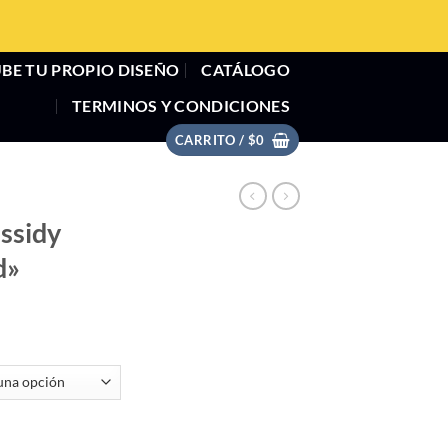
BE TU PROPIO DISEÑO
CATÁLOGO
TERMINOS Y CONDICIONES
CARRITO /
$
0
ssidy
d»
queezed" cantidad