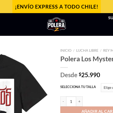
¡ENVÍO EXPRESS A TODO CHILE!
SU
INICIO
/
LUCHA LIBRE
/
REY 
Polera Los Myste
Desde
25.990
$
SELECCIONA TU TALLA
Polera Los Mysterios cantidad
AÑADIR AL CAR