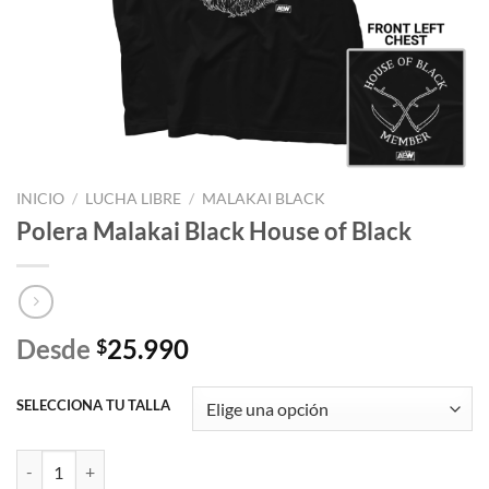
INICIO
/
LUCHA LIBRE
/
MALAKAI BLACK
Polera Malakai Black House of Black
Desde
25.990
$
SELECCIONA TU TALLA
Polera Malakai Black House of Black cantidad