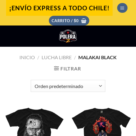
Saltar
¡ENVÍO EXPRESS A TODO CHILE!
al
contenido
CARRITO /
$
0
INICIO
/
LUCHA LIBRE
/
MALAKAI BLACK
FILTRAR