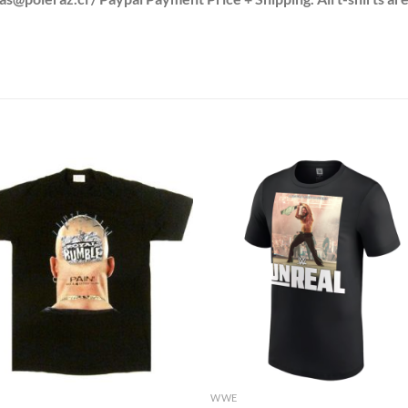
S
WWE