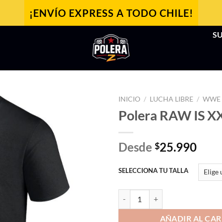
¡ENVÍO EXPRESS A TODO CHILE!
SU
INICIO
/
LUCHA LIBRE
/
WWE
Polera RAW IS X
Desde
25.990
$
SELECCIONA TU TALLA
Polera RAW IS XXX cantidad
AÑADIR AL CAR