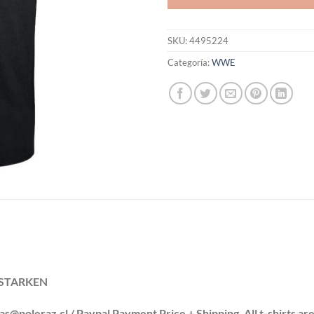
SKU:
4495224
Categoría:
WWE
/ STARKEN
leraz.cl / Paypal Payment Price + Shipping. All t-shirts are