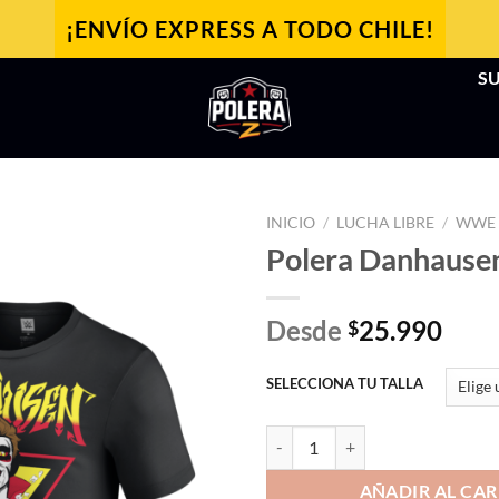
¡ENVÍO EXPRESS A TODO CHILE!
SU
INICIO
/
LUCHA LIBRE
/
WWE
Polera Danhause
Desde
25.990
$
SELECCIONA TU TALLA
Polera Danhausen Cursed! cantid
AÑADIR AL CAR