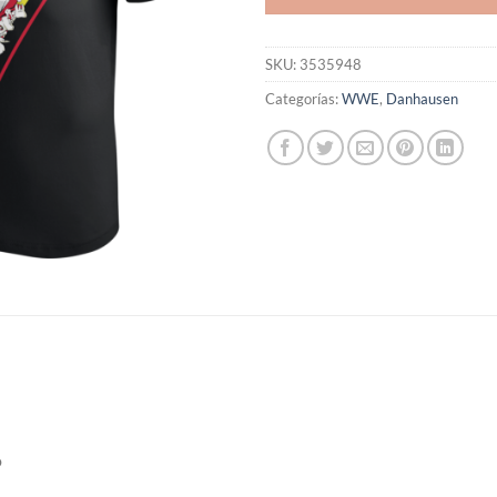
SKU:
3535948
Categorías:
WWE
,
Danhausen
o