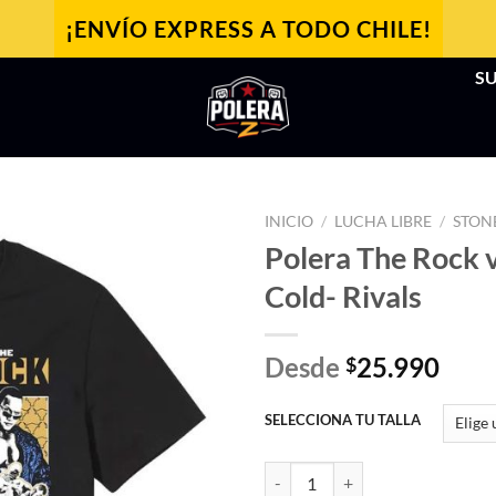
¡ENVÍO EXPRESS A TODO CHILE!
SU
INICIO
/
LUCHA LIBRE
/
STON
Polera The Rock 
Cold- Rivals
Desde
25.990
$
SELECCIONA TU TALLA
Polera The Rock vs Stone Cold- Ri