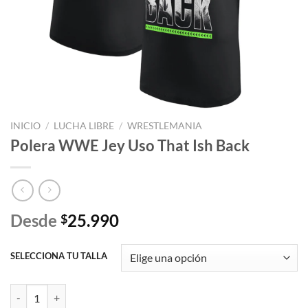
INICIO
/
LUCHA LIBRE
/
WRESTLEMANIA
Polera WWE Jey Uso That Ish Back
Desde
25.990
$
SELECCIONA TU TALLA
Polera WWE Jey Uso That Ish Back cantidad