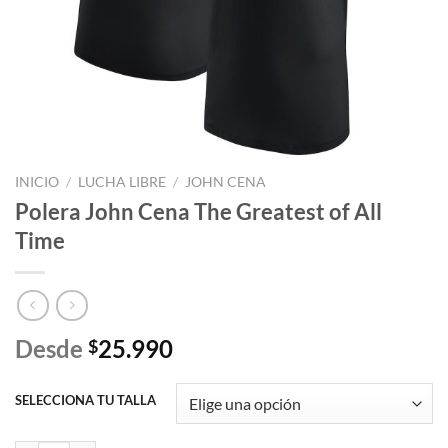
INICIO
/
LUCHA LIBRE
/
JOHN CENA
Polera John Cena The Greatest of All
Time
Desde
25.990
$
SELECCIONA TU TALLA