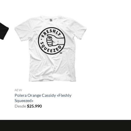
AEW
Polera Orange Cassidy «Fleshly
Squeezed»
Desde
$
25.990