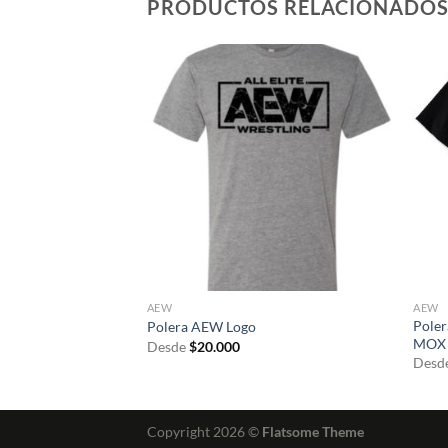
PRODUCTOS RELACIONADO
AEW
AEW
Poler
 Lee – Forever
Polera AEW Logo
MOX 
Desde
$
20.000
Desd
Copyright 2026 ©
Flatsome Theme