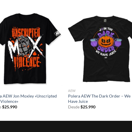
S
AEW
a AEW Jon Moxley «Unscripted
Polera AEW The Dark Order – We
Violence»
Have Juice
e
$
25.990
Desde
$
25.990