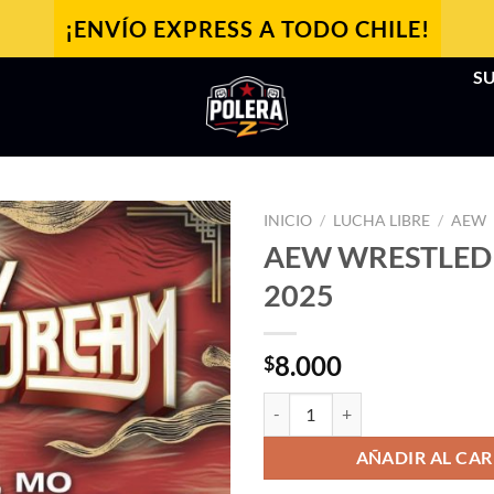
¡ENVÍO EXPRESS A TODO CHILE!
SU
INICIO
/
LUCHA LIBRE
/
AEW
AEW WRESTLE
2025
8.000
$
AEW WRESTLEDREAM 2025 cant
AÑADIR AL CAR