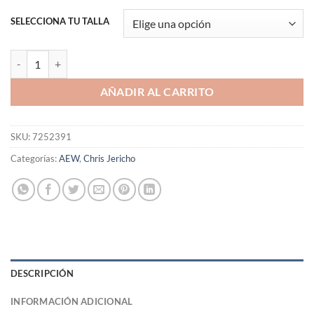
SELECCIONA TU TALLA
Polera AEW Chris Jericho " A little bit of the Bubbly" cantidad
AÑADIR AL CARRITO
SKU:
7252391
Categorías:
AEW
,
Chris Jericho
DESCRIPCIÓN
INFORMACIÓN ADICIONAL