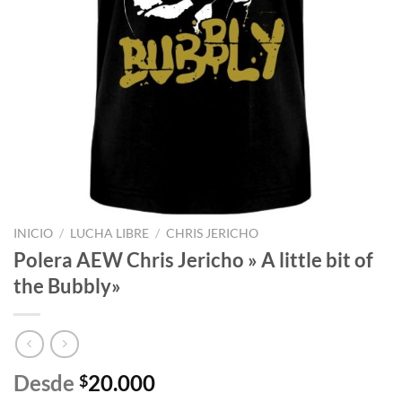
INICIO
/
LUCHA LIBRE
/
CHRIS JERICHO
Polera AEW Chris Jericho » A little bit of
the Bubbly»
Desde
20.000
$