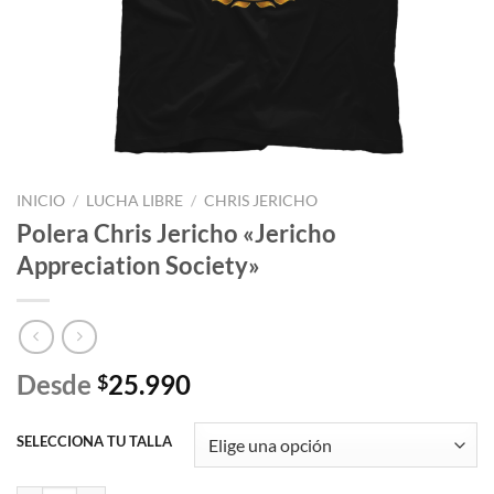
INICIO
/
LUCHA LIBRE
/
CHRIS JERICHO
Polera Chris Jericho «Jericho
Appreciation Society»
Desde
25.990
$
SELECCIONA TU TALLA