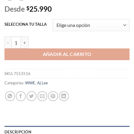
Desde
25.990
$
SELECCIONA TU TALLA
Polera AJ Lee Spinning Webs Since 2011 T-Shirt cantidad
AÑADIR AL CARRITO
SKU:
7553516
Categorías:
WWE
,
Aj Lee
DESCRIPCIÓN