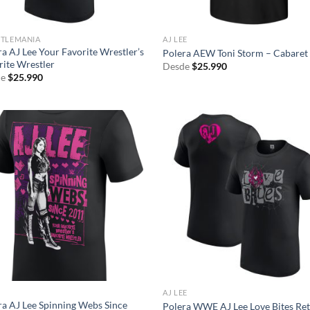
TLEMANIA
AJ LEE
ra AJ Lee Your Favorite Wrestler’s
Polera AEW Toni Storm – Cabaret
rite Wrestler
Desde
$
25.990
e
$
25.990
AJ LEE
ra AJ Lee Spinning Webs Since
Polera WWE AJ Lee Love Bites Re