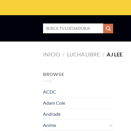
Saltar
al
contenido
Buscar
por:
INICIO
/
LUCHA LIBRE
/
AJ LEE
BROWSE
ACDC
Adam Cole
Andrade
Anime