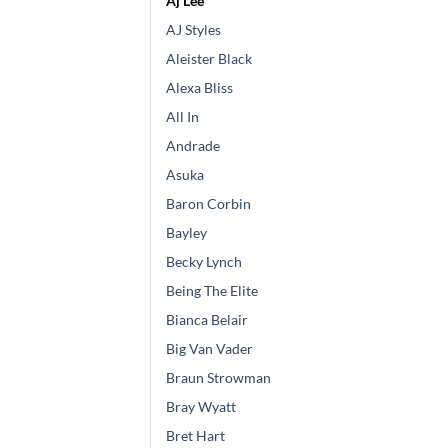
Aj Lee
AJ Styles
Aleister Black
Alexa Bliss
All In
Andrade
Asuka
Baron Corbin
Bayley
Becky Lynch
Being The Elite
Bianca Belair
Big Van Vader
Braun Strowman
Bray Wyatt
Bret Hart