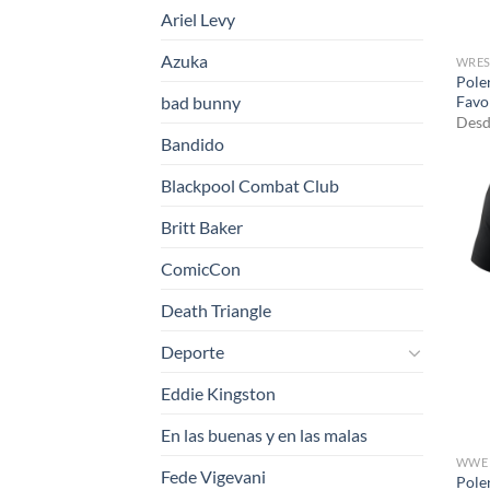
Ariel Levy
Azuka
WRES
Pole
Favo
bad bunny
Desd
Bandido
Blackpool Combat Club
Britt Baker
ComicCon
Death Triangle
Deporte
Eddie Kingston
En las buenas y en las malas
WWE
Fede Vigevani
Pole