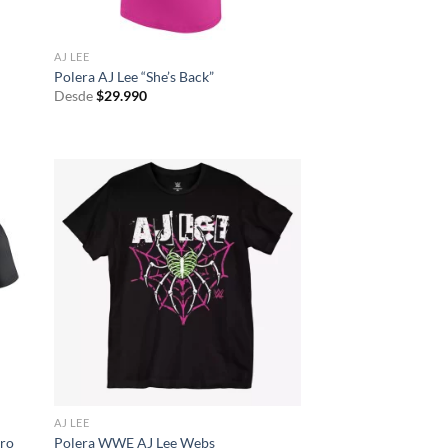
AJ LEE
Polera AJ Lee “She’s Back”
Desde
$
29.990
AJ LEE
tro
Polera WWE AJ Lee Webs