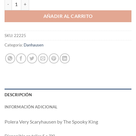
Polera Very Scaryhausen by The Spooky King cantidad
AÑADIR AL CARRITO
SKU:
22225
Categoría:
Danhausen
DESCRIPCIÓN
INFORMACIÓN ADICIONAL
Polera
Very Scaryhausen by The Spooky King
Di
sponible en tallas S a 3XL